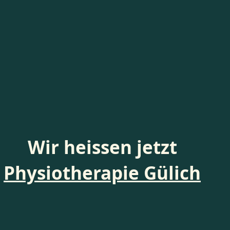
r Name und Inhaber hat si
. Anschrifft und Telefon b
gleich
den unten aufgeführten L
gen Sie auf die neue Webse
Wir heissen jetzt
Physiotherapie Gülich